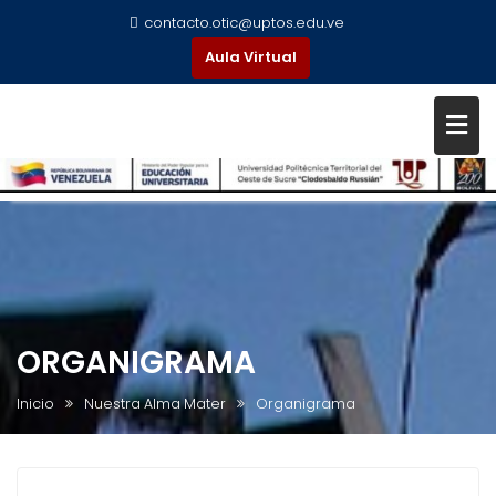
contacto.otic@uptos.edu.ve
Aula Virtual
ORGANIGRAMA
Inicio
Nuestra Alma Mater
Organigrama