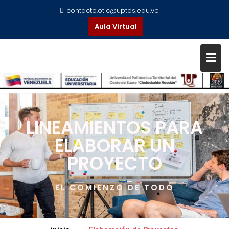
contacto.otic@uptos.edu.ve
Aula Virtual
LINEAMIENTOS PARA
ELABORAR UN
PROYECTO
EL COMIENZO DE TODO