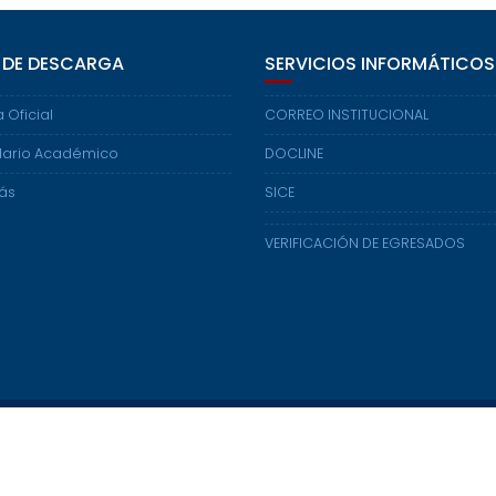
 DE DESCARGA
SERVICIOS INFORMÁTICOS
 Oficial
CORREO INSTITUCIONAL
ario Académico
DOCLINE
ás
SICE
VERIFICACIÓN DE EGRESADOS
Universidad Politécnica Territorial del Oeste de Sucre
"Clodosbaldo Russián", Km.4 Carretera Cumaná -
Cumanacoa - Rif: G-20010205-5.