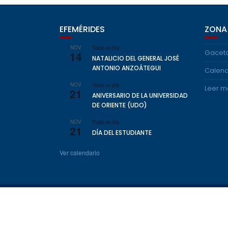
EFEMÉRIDES
ZONA
Todo el día
NOV
Gaceta
14
NATALICIO DEL GENERAL JOSÉ
ANTONIO ANZOÁTEGUI
Calend
Todo el día
NOV
Leer m
21
ANIVERSARIO DE LA UNIVERSIDAD
DE ORIENTE (UDO)
Todo el día
NOV
21
DÍA DEL ESTUDIANTE
Ver calendario