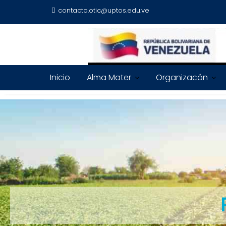
contacto.otic@uptos.edu.ve
Inicio
Alma Mater
Organizacón