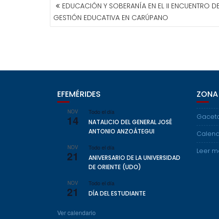
EDUCACIÓN Y SOBERANÍA EN EL II ENCUENTRO D
GESTIÓN EDUCATIVA EN CARÚPANO
EFEMÉRIDES
ZONA
Todo el día
NOV
Gaceta
14
NATALICIO DEL GENERAL JOSÉ
ANTONIO ANZOÁTEGUI
Calend
Todo el día
NOV
Leer m
21
ANIVERSARIO DE LA UNIVERSIDAD
DE ORIENTE (UDO)
Todo el día
NOV
21
DÍA DEL ESTUDIANTE
Ver calendario