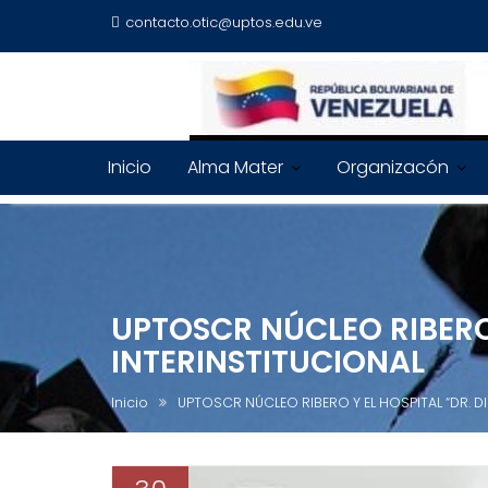
contacto.otic@uptos.edu.ve
Inicio
Alma Mater
Organizacón
UPTOSCR NÚCLEO RIBERO
INTERINSTITUCIONAL
Inicio
UPTOSCR NÚCLEO RIBERO Y EL HOSPITAL “DR. 