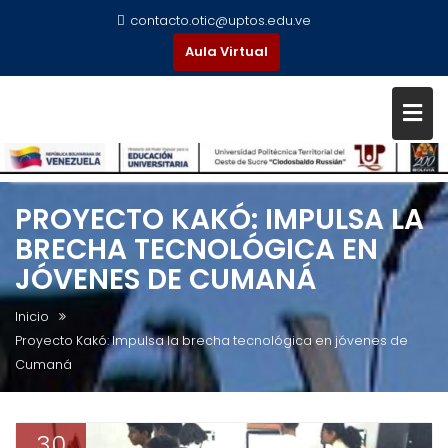
contacto.otic@uptos.edu.ve
Aula Virtual
PROYECTO KAKÓ: IMPULSA LA
BRECHA TECNOLÓGICA EN
JÓVENES DE CUMANÁ
Inicio
Proyecto Kakó: Impulsa la brecha tecnológica en jóvenes de
Cumaná
30